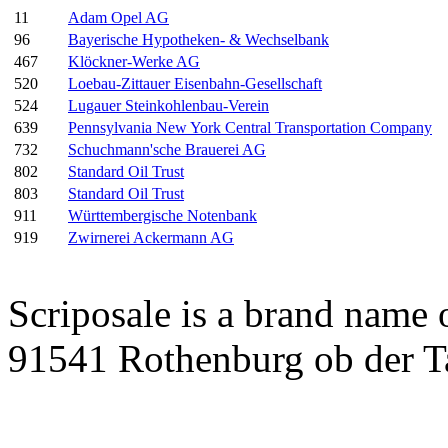
11
Adam Opel AG
96
Bayerische Hypotheken- & Wechselbank
467
Klöckner-Werke AG
520
Loebau-Zittauer Eisenbahn-Gesellschaft
524
Lugauer Steinkohlenbau-Verein
639
Pennsylvania New York Central Transportation Company
732
Schuchmann'sche Brauerei AG
802
Standard Oil Trust
803
Standard Oil Trust
911
Württembergische Notenbank
919
Zwirnerei Ackermann AG
Scriposale is a brand name
91541 Rothenburg ob der T