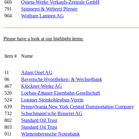
669
Quieta-Werke Verkaufs-Zentrale GmbH
791
Spinnerei & Weberei Pfersee
904
Wolfram Lampen AG
Please have a look at our highlight items:
Item #
Name
11
Adam Opel AG
96
Bayerische Hypotheken- & Wechselbank
467
Klöckner-Werke AG
520
Loebau-Zittauer Eisenbahn-Gesellschaft
524
Lugauer Steinkohlenbau-Verein
639
Pennsylvania New York Central Transportation Company
732
Schuchmann'sche Brauerei AG
802
Standard Oil Trust
803
Standard Oil Trust
911
Württembergische Notenbank