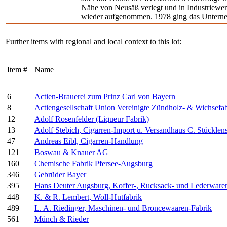
Nähe von Neusäß verlegt und in Industriew
wieder aufgenommen. 1978 ging das Untern
Further items with regional and local context to this lot:
Item #
Name
6
Actien-Brauerei zum Prinz Carl von Bayern
8
Actiengesellschaft Union Vereinigte Zündholz- & Wichsefa
12
Adolf Rosenfelder (Liqueur Fabrik)
13
Adolf Stebich, Cigarren-Import u. Versandhaus C. Stücklen
47
Andreas Eibl, Cigarren-Handlung
121
Boswau & Knauer AG
160
Chemische Fabrik Pfersee-Augsburg
346
Gebrüder Bayer
395
Hans Deuter Augsburg, Koffer-, Rucksack- und Lederwaren
448
K. & R. Lembert, Woll-Hutfabrik
489
L. A. Riedinger, Maschinen- und Broncewaaren-Fabrik
561
Münch & Rieder