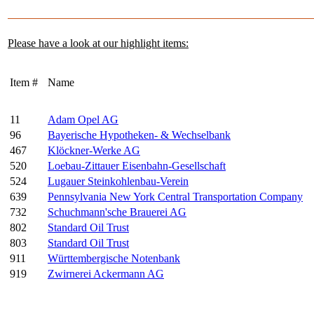
Please have a look at our highlight items:
Item #
Name
11
Adam Opel AG
96
Bayerische Hypotheken- & Wechselbank
467
Klöckner-Werke AG
520
Loebau-Zittauer Eisenbahn-Gesellschaft
524
Lugauer Steinkohlenbau-Verein
639
Pennsylvania New York Central Transportation Company
732
Schuchmann'sche Brauerei AG
802
Standard Oil Trust
803
Standard Oil Trust
911
Württembergische Notenbank
919
Zwirnerei Ackermann AG