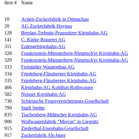
Item #
Name
10
Actien-Zuckerfabrik in Ottmachau
20
AG Zuckerfabrik Haynau
128
Breslau-Trebnitz-Prausnitzer Kleinbahn-AG
141
C. Kipke Brauerei AG
311
Eulengebirgsbahn-AG
328
Frankenstein-Münsterberg-Nimptsch'er Kreisbahn-AG
329
Frankenstein-Münsterberg-Nimptsch'er Kreisbahn-AG
333
Freistädter Waggonbau AG
334
Friedeberg-Flinsberger Kleinbahn-AG
335
Friedeberg-Flinsberger Kleinbahn-AG
466
Kleinbahn-AG Kohlfurt-Rothwasser
582
Neisser Kreisbahn-AG
730
Schlesische Feuerversicherungs-Gesellschaft
799
Stadt Stettin
835
Trachenberg-Militscher Kreisbahn-AG
906
Wollwaarenfabrik "Mercur" in Liegnitz
915
Ziederthal-Eisenbahn-Gesellschaft
917
Zuckerfabrik Alt-Jauer