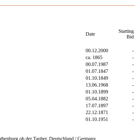
Starting
Date
Bid
00.12.2000
-
ca. 1865
-
00.07.1987
-
01.07.1847
-
01.10.1849
-
13.06.1968
-
01.10.1899
-
05.04.1882
-
17.07.1897
-
22.12.1871
-
01.10.1951
-
othenburg ob der Tauber, Deutschland / Germany