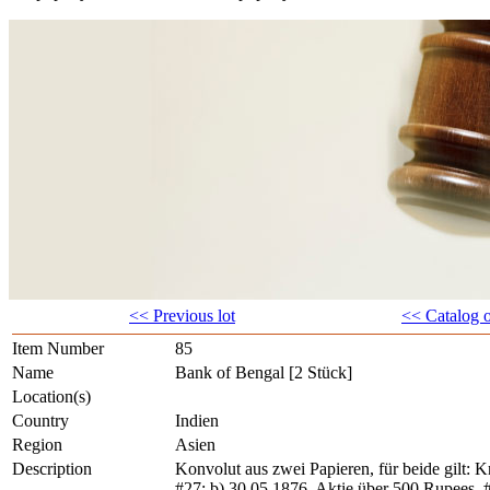
<< Previous lot
<< Catalog 
Item Number
85
Name
Bank of Bengal [2 Stück]
Location(s)
Country
Indien
Region
Asien
Description
Konvolut aus zwei Papieren, für beide gilt: K
#27; b) 30.05.1876, Aktie über 500 Rupees, 