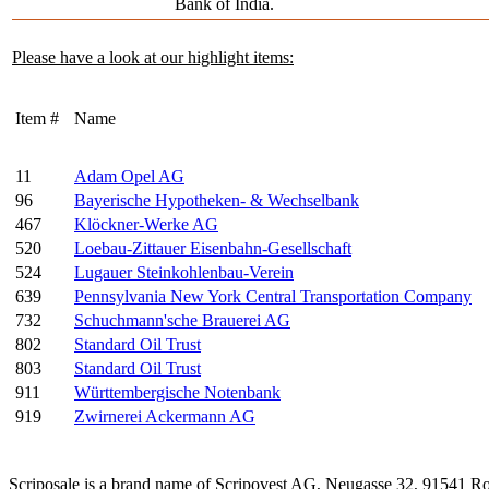
Bank of India.
Please have a look at our highlight items:
Item #
Name
11
Adam Opel AG
96
Bayerische Hypotheken- & Wechselbank
467
Klöckner-Werke AG
520
Loebau-Zittauer Eisenbahn-Gesellschaft
524
Lugauer Steinkohlenbau-Verein
639
Pennsylvania New York Central Transportation Company
732
Schuchmann'sche Brauerei AG
802
Standard Oil Trust
803
Standard Oil Trust
911
Württembergische Notenbank
919
Zwirnerei Ackermann AG
Scriposale is a brand name of Scripovest AG, Neugasse 32, 91541 R