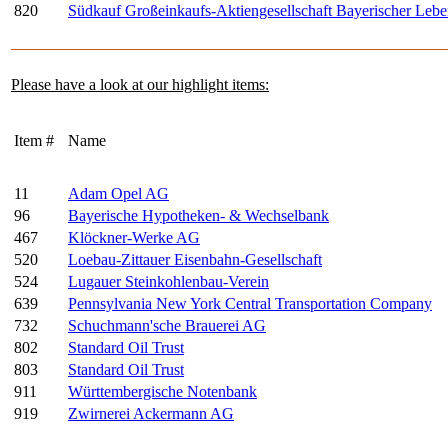
820
Südkauf Großeinkaufs-Aktiengesellschaft Bayerischer Lebe
Please have a look at our highlight items:
Item #
Name
11
Adam Opel AG
96
Bayerische Hypotheken- & Wechselbank
467
Klöckner-Werke AG
520
Loebau-Zittauer Eisenbahn-Gesellschaft
524
Lugauer Steinkohlenbau-Verein
639
Pennsylvania New York Central Transportation Company
732
Schuchmann'sche Brauerei AG
802
Standard Oil Trust
803
Standard Oil Trust
911
Württembergische Notenbank
919
Zwirnerei Ackermann AG