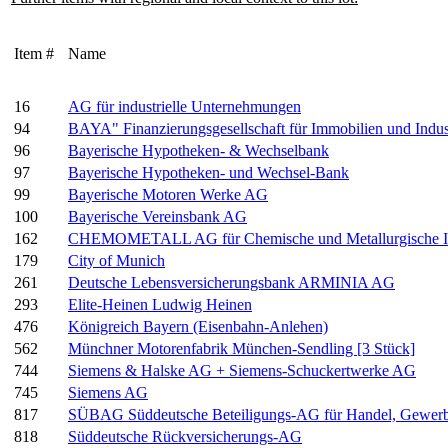
Item #
Name
16
AG für industrielle Unternehmungen
94
BAYA" Finanzierungsgesellschaft für Immobilien und Indus
96
Bayerische Hypotheken- & Wechselbank
97
Bayerische Hypotheken- und Wechsel-Bank
99
Bayerische Motoren Werke AG
100
Bayerische Vereinsbank AG
162
CHEMOMETALL AG für Chemische und Metallurgische In
179
City of Munich
261
Deutsche Lebensversicherungsbank ARMINIA AG
293
Elite-Heinen Ludwig Heinen
476
Königreich Bayern (Eisenbahn-Anlehen)
562
Münchner Motorenfabrik München-Sendling [3 Stück]
744
Siemens & Halske AG + Siemens-Schuckertwerke AG
745
Siemens AG
817
SÜBAG Süddeutsche Beteiligungs-AG für Handel, Gewerbe
818
Süddeutsche Rückversicherungs-AG