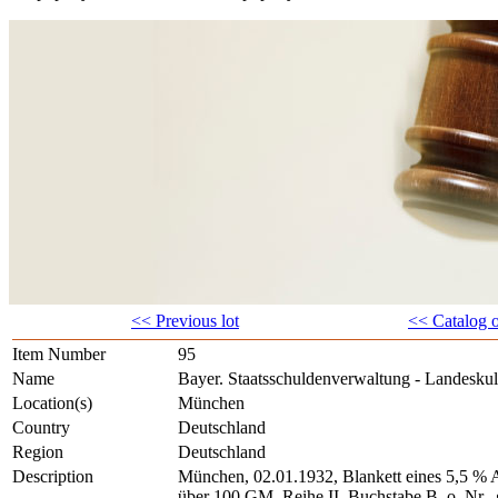
<< Previous lot
<< Catalog 
Item Number
95
Name
Bayer. Staatsschuldenverwaltung - Landeskul
Location(s)
München
Country
Deutschland
Region
Deutschland
Description
München, 02.01.1932, Blankett eines 5,5 % 
über 100 GM, Reihe II, Buchstabe B, o. Nr., g