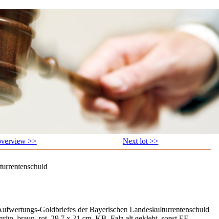
overview >>
Next lot >>
turrentenschuld
Aufwertungs-Goldbriefes der Bayerischen Landeskulturrentenschuld
rün, braun, rot, 29,7 x 21 cm, KB, Falz alt geklebt, sonst EF.