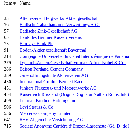
Item #
Name
33
Altenessener Bergwerks-Aktiengesellschaft
56
Badische Tabakbau- und Verwertungs-A.G.
57
Badische Zink-Gesellschaft AG
65
Bank des Berliner Kassen-Vereins
73
Barclays Bank Plc
91
Boden-Aktiengesellschaft Bayenthal
214
Compagnie Universelle du Canal Interocéanique de Panama
279
Dynamit-Actien-Gesellschaft vormals Alfred Nobel & Co.
286
Edison Portland Cement Company
389
Gutehoffnungshütte Aktienverein AG
436
International Gordon Bennett Race
451
Junkers Flugzeug- und Motorenwerke AG
454
Kaiserreich Russland (Original-Signatur Nathan Rothschild)
499
Lehman Brothers Holdings Inc.
506
Levi Strauss & Co.
536
Mercedes Company Limited
641
R+V Allgemeine Versicherung AG
715
Société Anonyme Carrière d’Ernzen-Larochette (Gd. D. d