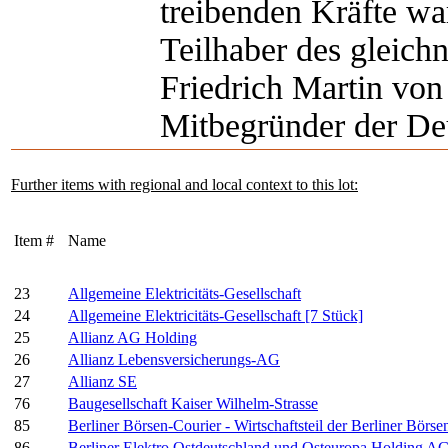
treibenden Kräfte wa
Teilhaber des gleic
Friedrich Martin von
Mitbegründer der De
Further items with regional and local context to this lot:
Item #
Name
23
Allgemeine Elektricitäts-Gesellschaft
24
Allgemeine Elektricitäts-Gesellschaft [7 Stück]
25
Allianz AG Holding
26
Allianz Lebensversicherungs-AG
27
Allianz SE
76
Baugesellschaft Kaiser Wilhelm-Strasse
85
Berliner Börsen-Courier - Wirtschaftsteil der Berliner Börse
86
Berliner Elektro Ostdeutschland und Osteuropa Holding A