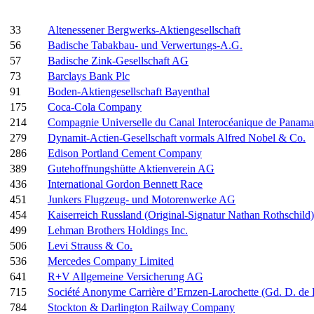
33
Altenessener Bergwerks-Aktiengesellschaft
56
Badische Tabakbau- und Verwertungs-A.G.
57
Badische Zink-Gesellschaft AG
73
Barclays Bank Plc
91
Boden-Aktiengesellschaft Bayenthal
175
Coca-Cola Company
214
Compagnie Universelle du Canal Interocéanique de Panama
279
Dynamit-Actien-Gesellschaft vormals Alfred Nobel & Co.
286
Edison Portland Cement Company
389
Gutehoffnungshütte Aktienverein AG
436
International Gordon Bennett Race
451
Junkers Flugzeug- und Motorenwerke AG
454
Kaiserreich Russland (Original-Signatur Nathan Rothschild)
499
Lehman Brothers Holdings Inc.
506
Levi Strauss & Co.
536
Mercedes Company Limited
641
R+V Allgemeine Versicherung AG
715
Société Anonyme Carrière d’Ernzen-Larochette (Gd. D. d
784
Stockton & Darlington Railway Company