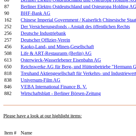
87
Berliner Elektro Ostdeutschland und Osteuropa Holding A
90
BHF-Bank AG
162
Chinese Imperial Government / Kaiserlich Chinesische Sta
252
Der Versicherungsfonds - Anstalt des öffentlichen Rechts
256
Deutsche Industriebank
257
Deutscher Offizier-Verein
456
Kaoko-Land- und Minen-Gesellschaft
508
Life & ART-Restaurants (Berlin) AG
613
Osterwieck-Wasserlebener Eisenbahn AG
650
Reichswerke AG für Berg- und Hüttenbetriebe "Hermann G
818
Treuhand Aktiengesellschaft für Verkehrs- und Industriewer
838
Universum-Film AG
846
VEBA International Finance B. V.
882
Wirtschaftsblatt - Berliner Börsen-Zeitung
Please have a look at our highlight items:
Item #
Name